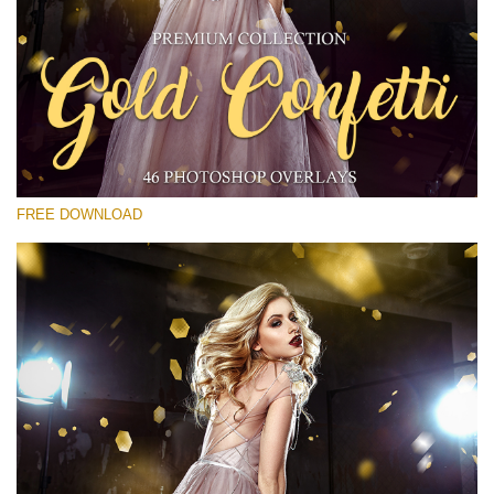
選んでください
Free Gold Overlay #20
Small 800*533px
Gold Confetti
(46 Overlays)
FREE DOWNLOAD
Large 6000*4000px
Luxury Wedding
(373 Overlays)
Large 6000*4000px
Entire Collection
(1783 Overlays)
Large 6000*4000px