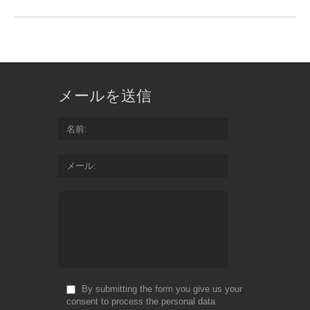
メールを送信
名前
メール
By submitting the form you give us your
consent to process the personal data