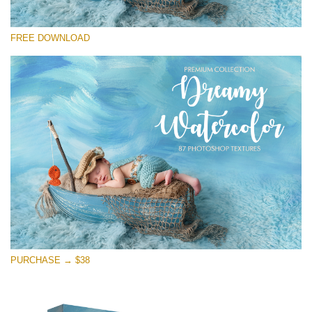
選んでください
FREE DOWNLOAD
Free Photoshop Overlay
Small 800*533px
Dreamy Watercolor
(85 Textures)
Large 6000*4000px
Entire Collection
(1783 Overlays)
Large 6000*4000px
無料ダウンロード
PURCHASE → $38