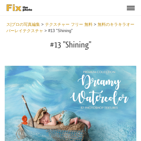
ス|プロの写真編集
>
テクスチャー フリー 無料
>
無料のキラキラオー
バーレイテクスチャ
>
#13 "Shining"
#13 "Shining"
Do
Fr
Ov