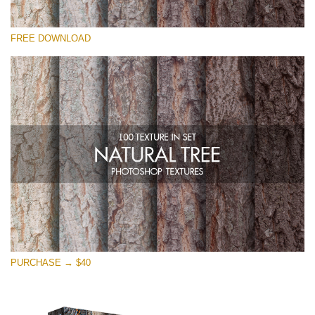
選んでください
FREE DOWNLOAD
Free Photoshop Overlay
Small 800*533px
Natural Tree
(100 Textures)
Large 6000*4000px
Entire Collection
(1783 Overlays)
Large 6000*4000px
無料ダウンロード
PURCHASE → $40