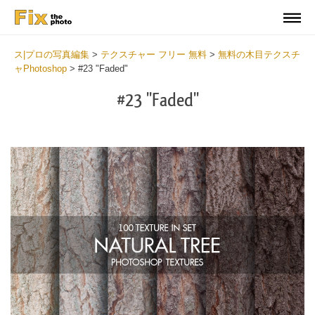
ス|プロの写真編集
>
テクスチャー フリー 無料
>
無料の木目テクスチ
ャPhotoshop
>
#23 "Faded"
#23 "Faded"
Do
Fr
Ov