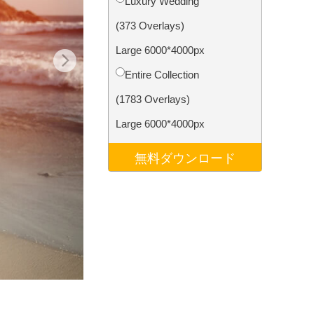
Luxury Wedding
データ
Video Editing Services
(373 Overlays)
Large 6000*4000px
Entire Collection
(1783 Overlays)
Large 6000*4000px
無料ダウンロード