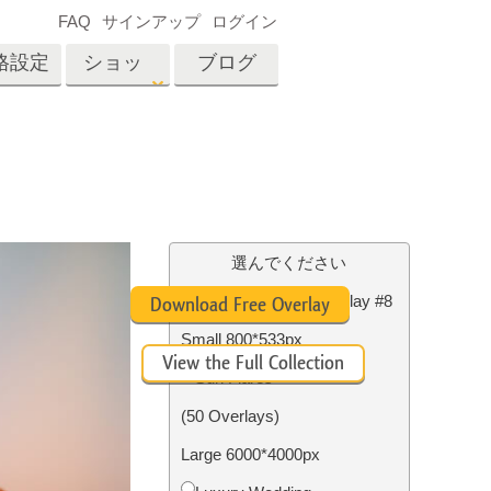
FAQ
サインアップ
ログイン
格設定
ショッ
ブログ
プ
es
Video
プロフェッショナル
LUT
テン
タッチ
不動産写真編集
ビデオオーバーレイ
選んでください
ーカ
Free Photoshop Overlay #8
Download Free Overlay
Small 800*533px
招待
View the Full Collection
内容
写真入力アプリケーショ
Sun Flares
ン内容
(50 Overlays)
Large 6000*4000px