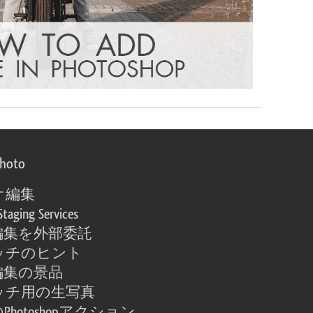
photo
オ編集
Staging Services
編集を外部委託
ッチのヒント
編集の景品
ッチ用の生写真
Photoshopアクション