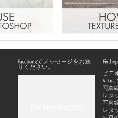
Facebookでメッセージをお送
Fixthe
りください。
ビデ
Virtual 
写真
レタ
写真
レタ
無料の