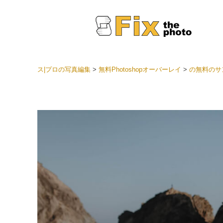
ス|プロの写真編集
>
無料Photoshopオーバーレイ
>
の無料のサ
Light
LRプ
ヘッド
ョン全
ベスト
セット
モバイ
ン
結婚式