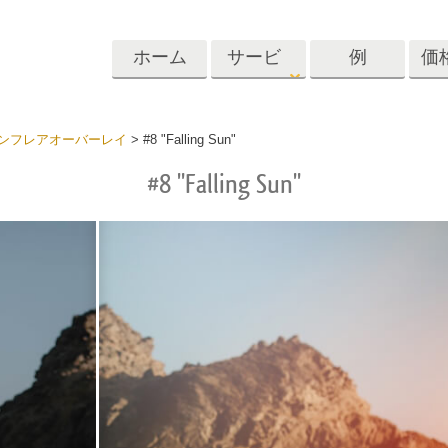
ホーム
サービ
例
価
ス
Lightroom
Photoshop
Templat
ンフレアオーバーレイ
>
#8 "Falling Sun"
#8 "Falling Sun"
roomのプリセット
Photoshopアクション
テンプレート
リセットコレクシ
Photoshopブラシ
マーケティング
ショットレタッチ
ボディレタッチ
赤ちゃんの写真レ
体
プレート
サービス
する
Photoshopオーバーレイ
ディールプリ
バレンタインデ
Photoshopテクスチャ
ード
Psアクションコレクシ
ルコレクショ
結婚式招待状
ョン全体
子供の誕生日の
Psはコレクション全体
の写真編集サービ
AIが生成した衣料品モデ
画像操作料理
状
をオーバーレイしま
ス
ル
す