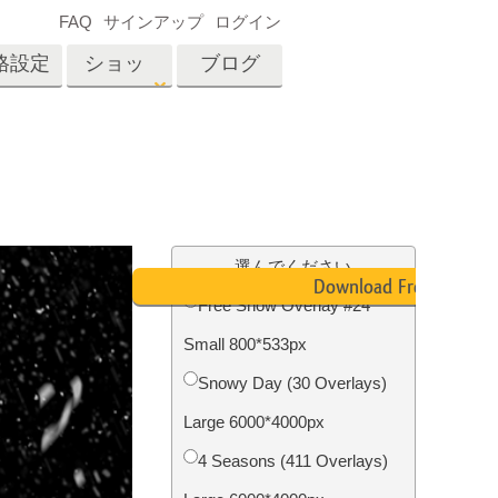
FAQ
サインアップ
ログイン
格設定
ショッ
ブログ
プ
es
Video
プロフェッショナル
LUT
テン
タッチ
不動産写真編集
ビデオオーバーレイ
選んでください
ーカ
Download Free
Free Snow Overlay #24
Small 800*533px
招待
内容
写真入力アプリケーショ
Snowy Day (30 Overlays)
ン内容
Large 6000*4000px
4 Seasons (411 Overlays)