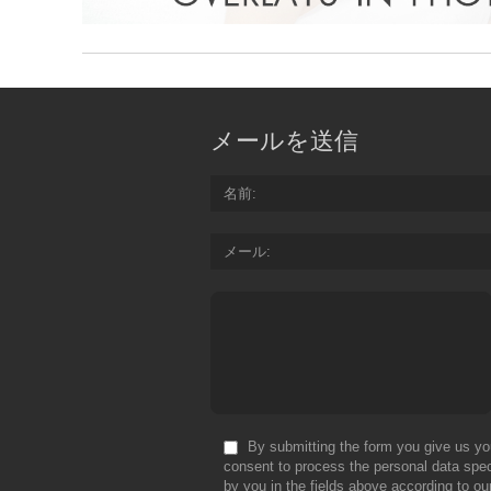
メールを送信
名前
メール
By submitting the form you give us yo
consent to process the personal data spec
by you in the fields above according to ou