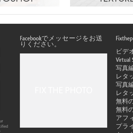
Facebookでメッセージをお送
Fixthe
りください。
ビデ
Virtual 
写真
レタ
写真
レタ
無料の
無料の
アフ
ur
プラ
ified
r