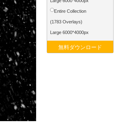
Large 6000*4000px
データ
Video Editing Services
Entire Collection
(1783 Overlays)
Large 6000*4000px
無料ダウンロード