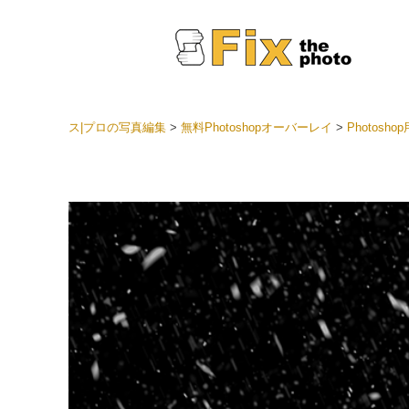
ス|プロの写真編集
>
無料Photoshopオーバーレイ
>
Photos
Light
LRプ
ヘッド
ョン全
ベスト
セット
モバイ
ン
結婚式