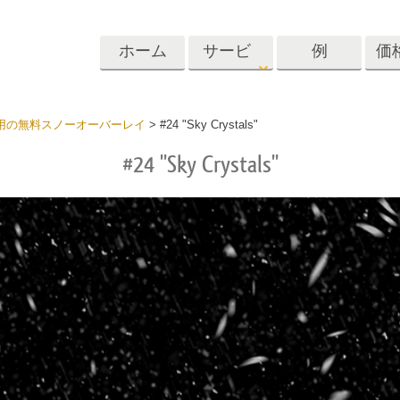
ホーム
サービ
例
価
ス
Lightroom
Photoshop
Templat
hop用の無料スノーオーバーレイ
>
#24 "Sky Crystals"
#24 "Sky Crystals"
roomのプリセット
Photoshopアクション
テンプレート
リセットコレクシ
Photoshopブラシ
マーケティング
ショットレタッチ
ボディレタッチ
赤ちゃんの写真レ
体
プレート
サービス
する
Photoshopオーバーレイ
ディールプリ
バレンタインデ
Photoshopテクスチャ
ード
Psアクションコレクシ
ルコレクショ
結婚式招待状
ョン全体
子供の誕生日の
Psはコレクション全体
の写真編集サービ
AIが生成した衣料品モデ
画像操作料理
状
をオーバーレイしま
ス
ル
す