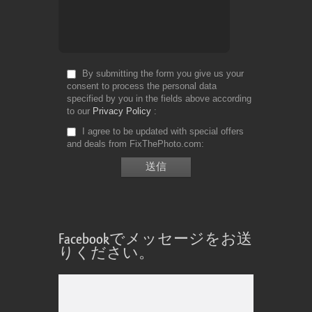
By submitting the form you give us your
consent to process the personal data
specified by you in the fields above according
to our
Privacy Policy
I agree to be updated with special offers
and deals from FixThePhoto.com
Facebookでメッセージをお送
りください。