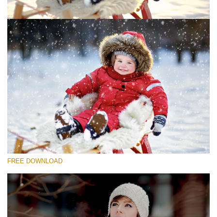
選んでください
Free Photoshop Overlay #1
Small 800*533px
Snowy Day (30 Overlays)
Large 6000*4000px
4 Seasons (411 Overlays)
FREE DOWNLOAD
Large 6000*4000px
Entire Collection
(1783 Overlays)