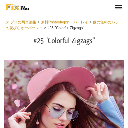
ス|プロの写真編集
>
無料Photoshopオーバーレイ
>
個の無料のバラ
の花びらオーバーレイ
>
#25 "Colorful Zigzags"
#25 "Colorful Zigzags"
Do
Fr