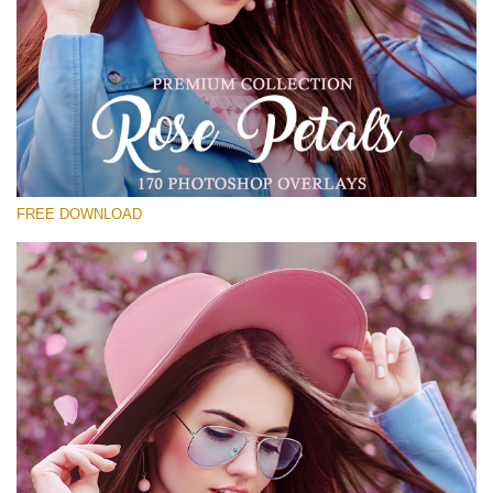
選んでください
Free Photoshop Overlay #25
Small 800*533px
Rose Petals
(40 Overlays)
FREE DOWNLOAD
Large 6000*4000px
Luxury Wedding
(373 Overlays)
Large 6000*4000px
Entire Collection
(1783 Overlays)
Large 6000*4000px