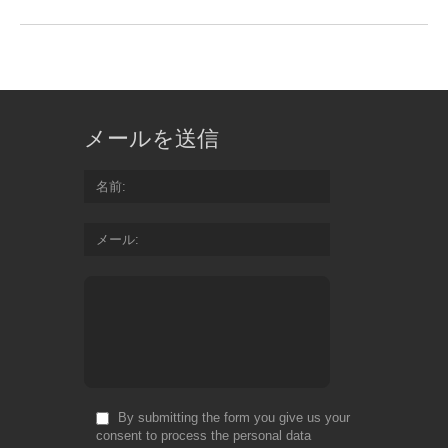
メールを送信
名前
メール
By submitting the form you give us your
consent to process the personal data