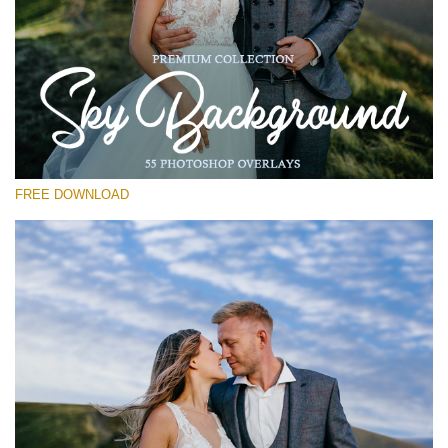
選んでください
Free Photoshop Overlay #30
Small 800*533px
Sky Backgrounds
(55 Overlays)
FREE DOWNLOAD
Large 6000*4000px
Sky Boundless
(347 Overlays)
Large 6000*4000px
Entire Collection
(1783 Overlays)
Large 6000*4000px