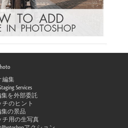
photo
オ編集
Staging Services
編集を外部委託
ッチのヒント
編集の景品
ッチ用の生写真
Photoshopアクション