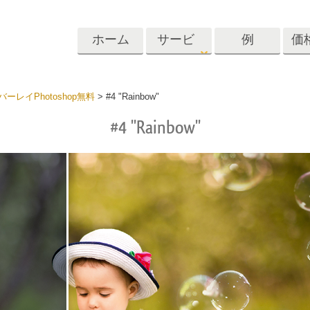
ホーム
サービ
例
価
ス
Lightroom
Photoshop
Templat
ーレイPhotoshop無料
>
#4 "Rainbow"
#4 "Rainbow"
roomのプリセット
Photoshopアクション
テンプレート
リセットコレクシ
Photoshopブラシ
マーケティング
ショットレタッチ
ボディレタッチ
赤ちゃんの写真レ
体
プレート
サービス
する
Photoshopオーバーレイ
ディールプリ
バレンタインデ
Photoshopテクスチャ
ード
Psアクションコレクシ
ルコレクショ
結婚式招待状
ョン全体
子供の誕生日の
Psはコレクション全体
の写真編集サービ
AIが生成した衣料品モデ
画像操作料理
状
をオーバーレイしま
ス
ル
す