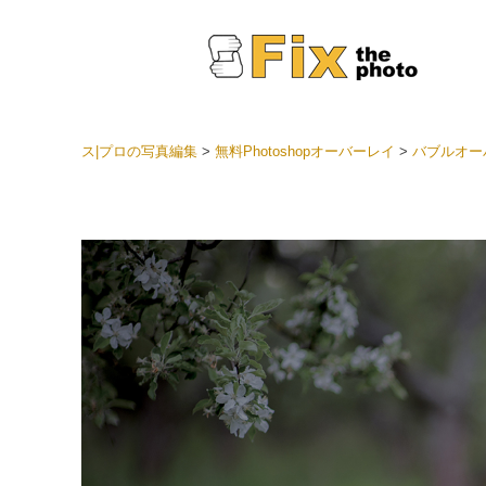
ス|プロの写真編集
>
無料Photoshopオーバーレイ
>
バブルオーバ
Light
LRプ
ヘッド
ョン全
ベスト
セット
モバイ
ン
結婚式