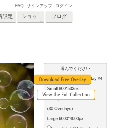
FAQ
サインアップ
ログイン
格設定
ショッ
ブログ
プ
es
Video
プロフェッショナル
LUT
テン
タッチ
不動産写真編集
ビデオオーバーレイ
選んでください
ーカ
Free Photoshop Overlay #4
Download Free Overlay
Small 800*533px
招待
View the Full Collection
内容
写真入力アプリケーショ
Soap Bubbles
ン内容
(30 Overlays)
Large 6000*4000px