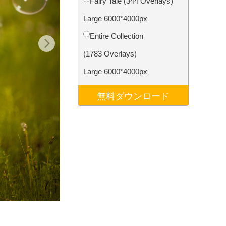
Fairy Tale (344 Overlays)
データ
Video Editing Services
Large 6000*4000px
Entire Collection
(1783 Overlays)
Large 6000*4000px
無料ダウンロード