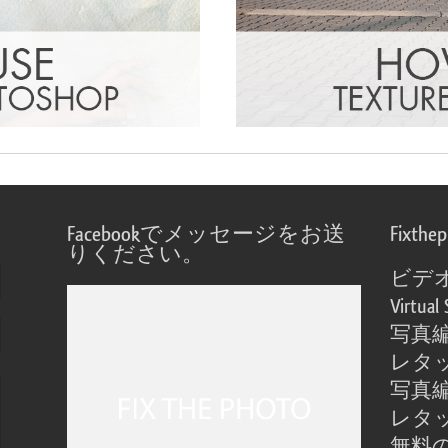
Facebookでメッセージをお送
Fixthe
りください。
ビデ
Virtual 
写真
レタ
写真
レタ
無料の