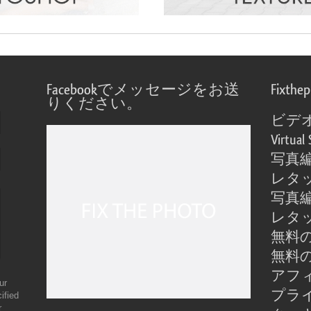
Facebookでメッセージをお送
Fixthe
りください。
ビデ
Virtual 
写真
レタ
写真
レタ
無料の
無料の
アフ
ur
プラ
ified
r