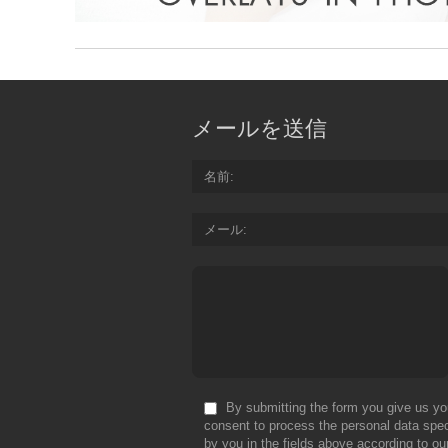
メールを送信
名前
メール
By submitting the form you give us yo
consent to process the personal data spec
by you in the fields above according to ou