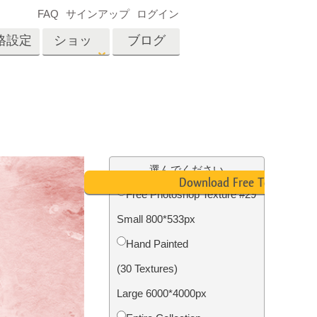
FAQ
サインアップ
ログイン
格設定
ショッ
ブログ
プ
es
Video
プロフェッショナル
LUT
テン
タッチ
不動産写真編集
ビデオオーバーレイ
選んでください
ーカ
Download Free Texture
Free Photoshop Texture #29
Small 800*533px
招待
内容
写真入力アプリケーショ
Hand Painted
ン内容
(30 Textures)
Large 6000*4000px