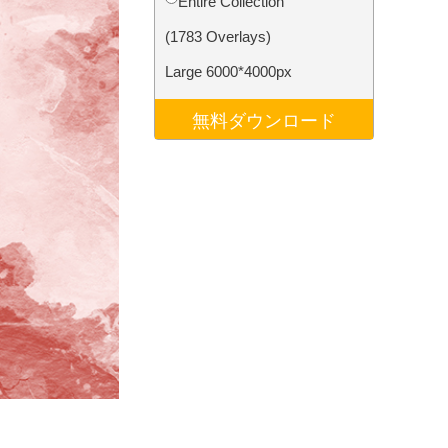
Entire Collection
データ
Video Editing Services
(1783 Overlays)
Large 6000*4000px
無料ダウンロード