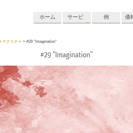
ホーム
サービ
例
価
ス
Lightroom
Photoshop
Templat
トテクスチャ
>
#29 "Imagination"
#29 "Imagination"
roomのプリセット
Photoshopアクション
テンプレート
リセットコレクシ
Photoshopブラシ
マーケティング
ショットレタッチ
ボディレタッチ
赤ちゃんの写真レ
体
プレート
サービス
する
Photoshopオーバーレイ
ディールプリ
バレンタインデ
Photoshopテクスチャ
ード
Psアクションコレクシ
ルコレクショ
結婚式招待状
ョン全体
子供の誕生日の
Psはコレクション全体
の写真編集サービ
AIが生成した衣料品モデ
画像操作料理
状
をオーバーレイしま
ス
ル
す