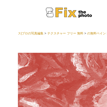
ス|プロの写真編集
>
テクスチャー フリー 無料
>
の無料ペイン
Light
LRプ
ヘッド
ョン全
ベスト
セット
モバイ
ン
結婚式