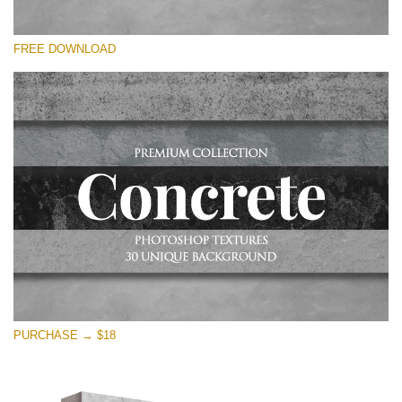
選んでください
FREE DOWNLOAD
Free Photoshop Overlay
Small 800*533px
Concrete Textures
(30 Textures)
Large 6000*4000px
Entire Collection
(1783 Overlays)
Large 6000*4000px
無料ダウンロード
PURCHASE → $18