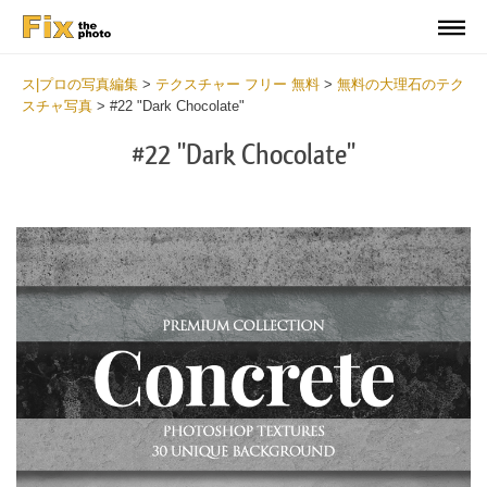
ス|プロの写真編集
>
テクスチャー フリー 無料
>
無料の大理石のテク
スチャ写真
>
#22 "Dark Chocolate"
#22 "Dark Chocolate"
Do
Fr
Ov