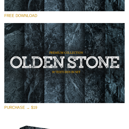
選んでください
FREE DOWNLOAD
Free Photoshop Overlay
Small 800*533px
Olden Stone
(30 Textures)
Large 6000*4000px
Entire Collection
(1783 Overlays)
Large 6000*4000px
無料ダウンロード
PURCHASE → $19