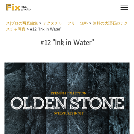
ス|プロの写真編集
>
テクスチャー フリー 無料
>
無料の大理石のテク
スチャ写真
>
#12 "Ink in Water"
#12 "Ink in Water"
Do
Fr
Ov