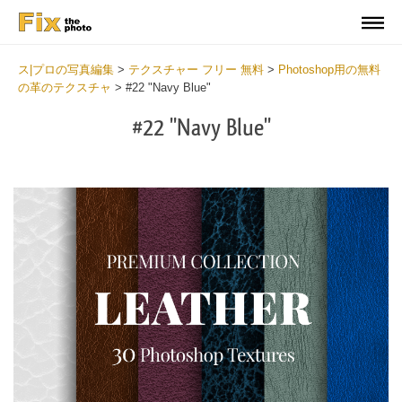
ス|プロの写真編集
>
テクスチャー フリー 無料
>
Photoshop用の無料
の革のテクスチャ
>
#22 "Navy Blue"
#22 "Navy Blue"
Do
Fr
Ov