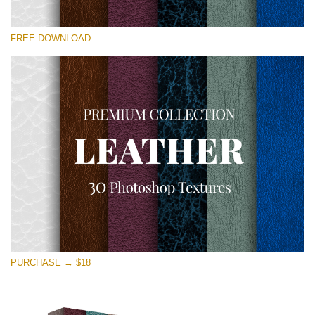
選んでください
FREE DOWNLOAD
Free Photoshop Overlay
Small 800*533px
Real Leather
(30 Textures)
Large 6000*4000px
Entire Collection
(1783 Overlays)
Large 6000*4000px
無料ダウンロード
PURCHASE → $18