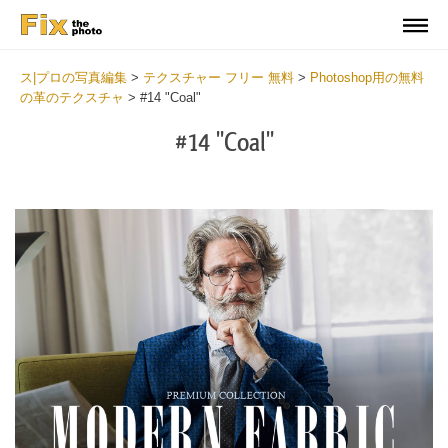
ス|プロの写真編集
>
テクスチャー フリー 無料
>
Photoshop用の無料
の革のテクスチャ
>
#14 "Coal"
#14 "Coal"
Do
Fr
Ov