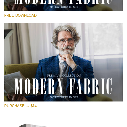
選んでください
FREE DOWNLOAD
Free Photoshop Overlay
Small 800*533px
Modern Fabric
(30 Textures)
Large 6000*4000px
Entire Collection
(1783 Overlays)
Large 6000*4000px
無料ダウンロード
PURCHASE → $14