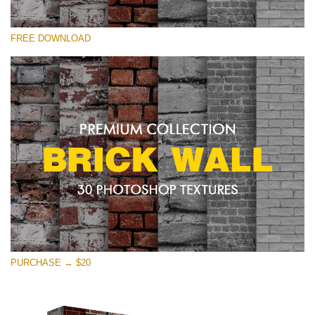
選んでください
FREE DOWNLOAD
Free Photoshop Texture #28 Small 800*533px
Brick Wall
(30 Textures)
Large 6000*4000px
Entire Collection
(1783 Overlays)
Large 6000*4000px
無料ダウンロード
PURCHASE → $20