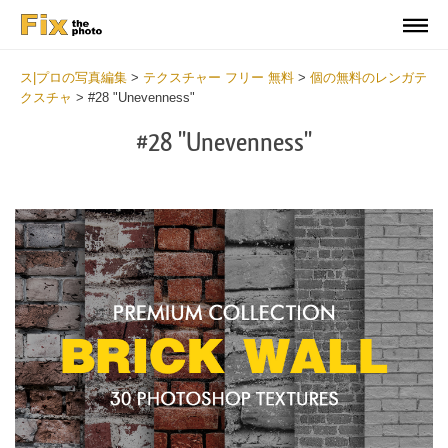
ス|プロの写真編集
>
テクスチャー フリー 無料
>
個の無料のレンガテ
クスチャ
>
#28 "Unevenness"
#28 "Unevenness"
Do
Fr
Te