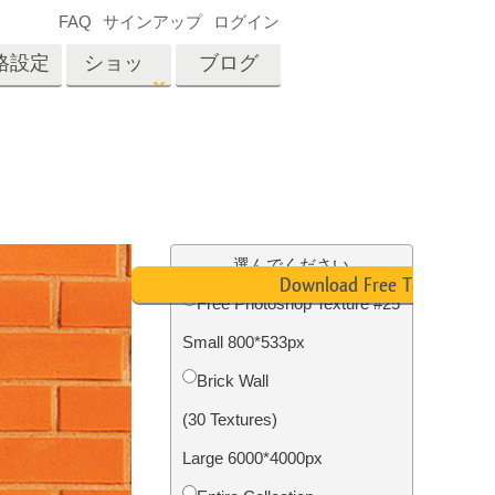
FAQ
サインアップ
ログイン
格設定
ショッ
ブログ
プ
es
Video
プロフェッショナル
LUT
テン
タッチ
不動産写真編集
ビデオオーバーレイ
選んでください
ーカ
Download Free Texture
Free Photoshop Texture #25
Small 800*533px
招待
内容
写真入力アプリケーショ
Brick Wall
ン内容
(30 Textures)
Large 6000*4000px