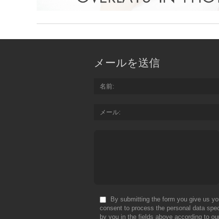
メールを送信
名前
メール
By submitting the form you give us yo
consent to process the personal data spec
by you in the fields above according to ou