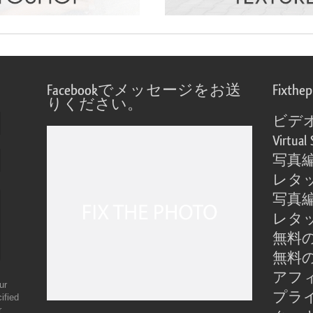
Facebookでメッセージをお送
Fixthe
りください。
ビデ
Virtual 
写真
レタ
写真
レタ
無料の
無料の
アフ
ur
プラ
ified
r