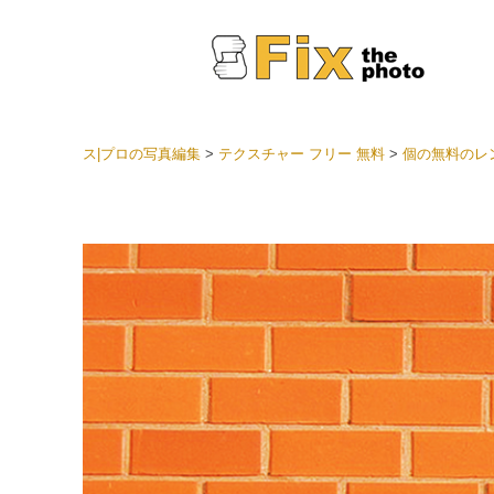
ス|プロの写真編集
>
テクスチャー フリー 無料
>
個の無料のレ
Light
LRプ
ヘッド
ョン全
ベスト
セット
モバイ
ン
結婚式