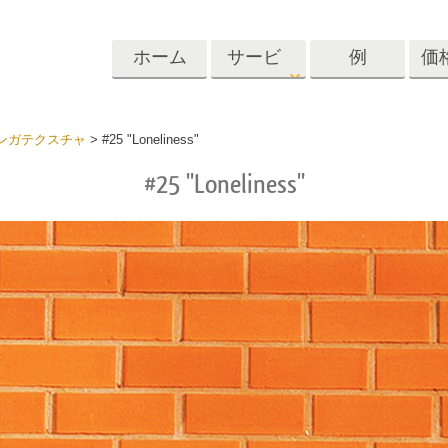
ホーム
サービ
例
価
ス
Lightroom
Photoshop
Templat
ンガテクスチャ
>
#25 "Loneliness"
#25 "Loneliness"
roomのプリセット
Photoshopアクション
テンプレート
リセットコレクシ
Photoshopブラシ
マーケティング
ショットレタッチ
ボディレタッチ
赤ちゃんの写真レ
体
プレート
サービス
する
Photoshopオーバーレイ
ディールプリ
バレンタインデ
Photoshopテクスチャ
ード
Psアクションコレクシ
ルコレクショ
結婚式招待状
ョン全体
子供の誕生日の
Psはコレクション全体
の写真編集サービ
AIが生成した衣料品モデ
画像操作料理
状
をオーバーレイしま
ス
ル
す