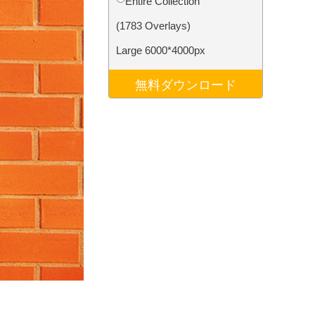
Entire Collection
データ
Video Editing Services
(1783 Overlays)
Large 6000*4000px
無料ダウンロード