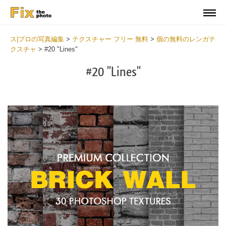
ス|プロの写真編集
>
テクスチャー フリー 無料
>
個の無料のレンガテ
クスチャ
>
#20 "Lines"
#20 "Lines"
Do
Fr
Te