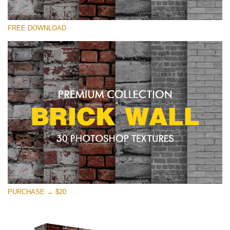
選んでください
FREE DOWNLOAD
Free Photoshop Texture #20 Small 800*533px
Brick Wall
(30 Textures)
Large 6000*4000px
Entire Collection
(1783 Overlays)
Large 6000*4000px
無料ダウンロード
PURCHASE → $20