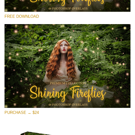
選んでください
FREE DOWNLOAD
Free Fireflies Overlay #21
Small 800*533px
Shining Fireflies
(46 Overlays)
Large 6000*4000px
Fairy Tale (344 Overlays)
Large 6000*4000px
Entire Collection
(1783 Overlays)
PURCHASE → $24
Large 6000*4000px
無料ダウンロード