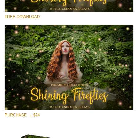
選んでください
FREE DOWNLOAD
Free Fireflies Overlay #18
Small 800*533px
Shining Fireflies
(46 Overlays)
Large 6000*4000px
Bokeh Collection (650 Overlays)
Large 6000*4000px
Entire Collection
(1783 Overlays)
PURCHASE → $24
Large 6000*4000px
無料ダウンロード