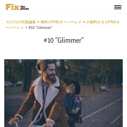
ス|プロの写真編集
>
無料のPNGオーバーレイ
>
の無料ホタルPNGオ
ーバーレイ
>
#10 "Glimmer"
#10 "Glimmer"
Do
Fr
PN