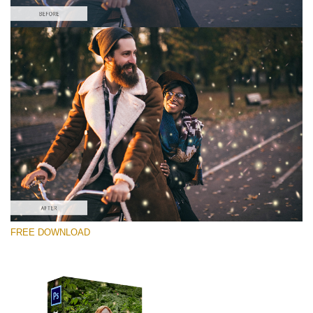
選んでください
Free PNG Overlay #10
Small 800*533px
Shining Fireflies
(46 Overlays)
Large 6000*4000px
FREE DOWNLOAD
Bokeh Complete Collection (650 Overlays)
Large 6000*4000px
Entire Collection