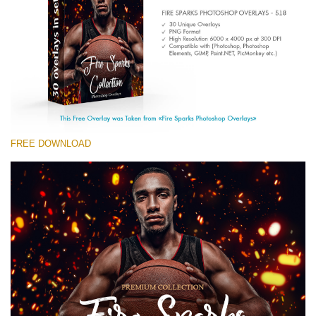
Entire Collection
(1783 Overlays)
Large 6000*4000px
無料ダウンロード
FREE DOWNLOAD