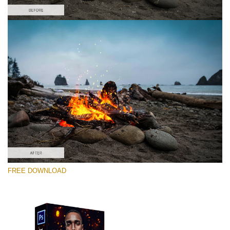
選んでください
Free PNG Overlay #1
Small 800*533px
Fire Sparks
(30 Overlays)
Large 6000*4000px
FREE DOWNLOAD
Sky Boundless
(347 Overlays)
Large 6000*4000px