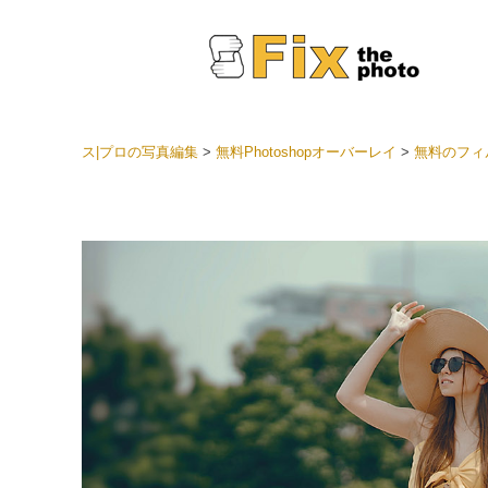
ス|プロの写真編集
>
無料Photoshopオーバーレイ
>
無料のフィル
Light
LRプ
ヘッド
ョン全
ベスト
セット
モバイ
ン
結婚式