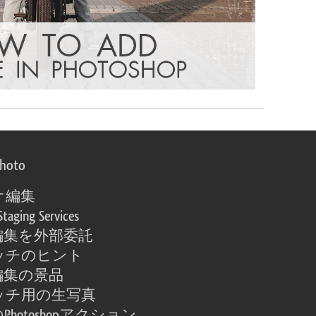
photo
オ編集
Staging Services
編集を外部委託
ッチのヒント
編集の景品
ッチ用の生写真
Photoshopアクション