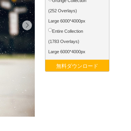
Grunge Collection
データ
Video Editing Services
(252 Overlays)
Large 6000*4000px
Entire Collection
(1783 Overlays)
Large 6000*4000px
無料ダウンロード