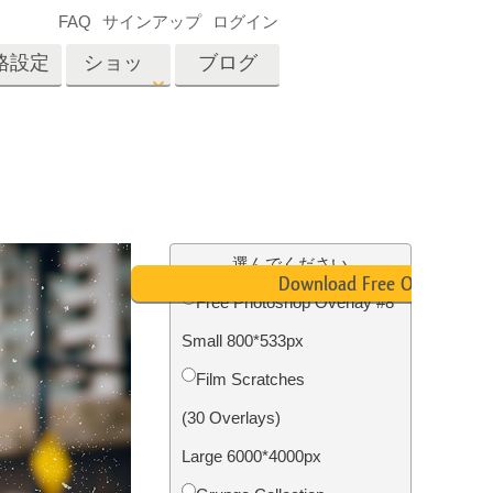
FAQ
サインアップ
ログイン
格設定
ショッ
ブログ
プ
es
Video
プロフェッショナル
LUT
テン
タッチ
不動産写真編集
ビデオオーバーレイ
選んでください
ーカ
Download Free Overlay
Free Photoshop Overlay #8
Small 800*533px
招待
内容
写真入力アプリケーショ
Film Scratches
ン内容
(30 Overlays)
Large 6000*4000px