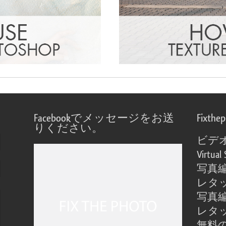
Facebookでメッセージをお送
Fixthe
りください。
ビデ
Virtual 
写真
レタ
写真
レタ
無料の