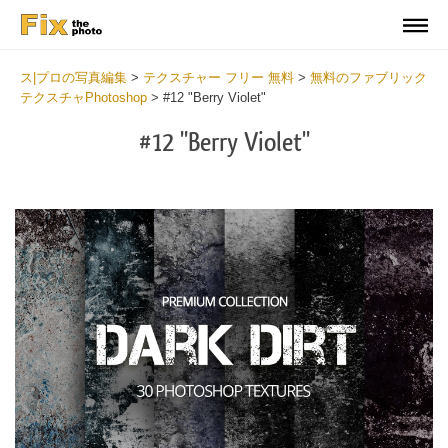
ス|プロの写真編集
>
テクスチャー フリー 無料
>
無料のファブリック
テクスチャPhotoshop
>
#12 "Berry Violet"
#12 "Berry Violet"
Do
Fr
Ov