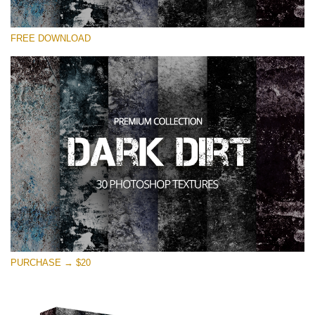
選んでください
FREE DOWNLOAD
Free Photoshop Overlay
Small 800*533px
Dark Dirt
(30 Overlays)
Large 6000*4000px
Entire Collection
(1783 Overlays)
Large 6000*4000px
無料ダウンロード
PURCHASE → $20