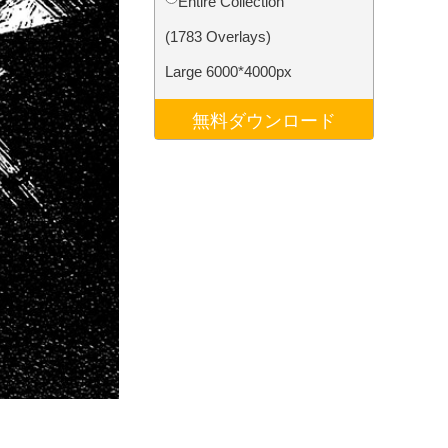
Entire Collection
データ
Video Editing Services
(1783 Overlays)
Large 6000*4000px
無料ダウンロード