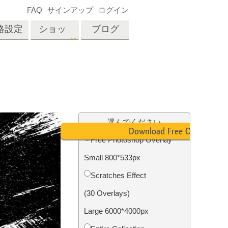
FAQ
サインアップ
ログイン
格設定
ショッ
ブログ
プ
es
Video
プロフェッショナル
LUT
テン
タッチ
不動産写真編集
ビデオオーバーレイ
選んでください
ーカ
Download Free Overlay
Free Photoshop Overlay
Small 800*533px
招待
内容
写真入力アプリケーショ
Scratches Effect
ン内容
(30 Overlays)
Large 6000*4000px