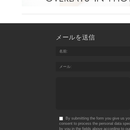
メールを送信
名前
メール
By submitting the form you give us yo
consent to process the personal data spec
by you in the fields above according to ou