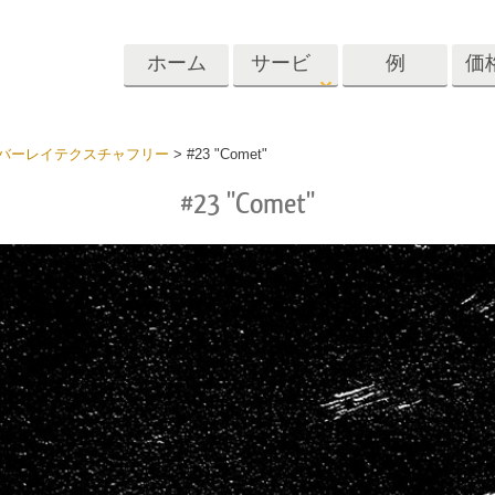
ホーム
サービ
例
価
ス
Lightroom
Photoshop
Templat
バーレイテクスチャフリー
>
#23 "Comet"
#23 "Comet"
roomのプリセット
Photoshopアクション
テンプレート
リセットコレクシ
Photoshopブラシ
マーケティング
ショットレタッチ
ボディレタッチ
赤ちゃんの写真レ
体
プレート
サービス
する
Photoshopオーバーレイ
ディールプリ
バレンタインデ
Photoshopテクスチャ
ード
Psアクションコレクシ
ルコレクショ
結婚式招待状
ョン全体
子供の誕生日の
Psはコレクション全体
の写真編集サービ
AIが生成した衣料品モデ
画像操作料理
状
をオーバーレイしま
ス
ル
す