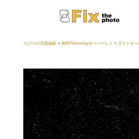
ス|プロの写真編集
>
無料Photoshopオーバーレイ
>
ダストオー
Light
LRプ
ヘッド
ョン全
ベスト
セット
モバイ
ン
結婚式