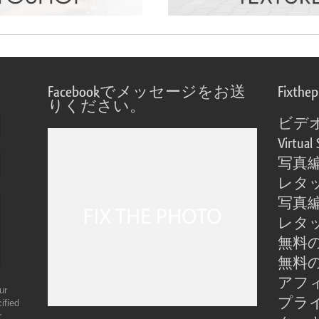
Facebookでメッセージをお送
Fixthe
りください。
ビデ
Virtual 
写真
レタ
写真
レタ
無料の
無料の
アフ
ur
プラ
ified
r