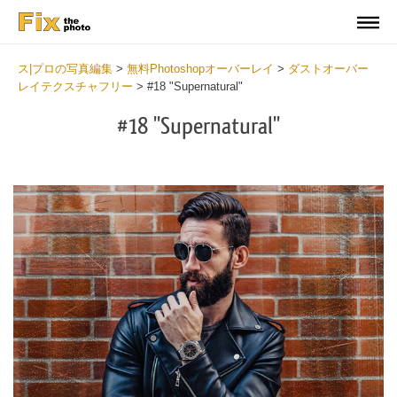
ス|プロの写真編集
>
無料Photoshopオーバーレイ
>
ダストオーバー
レイテクスチャフリー
>
#18 "Supernatural"
#18 "Supernatural"
Do
Fr
Ov