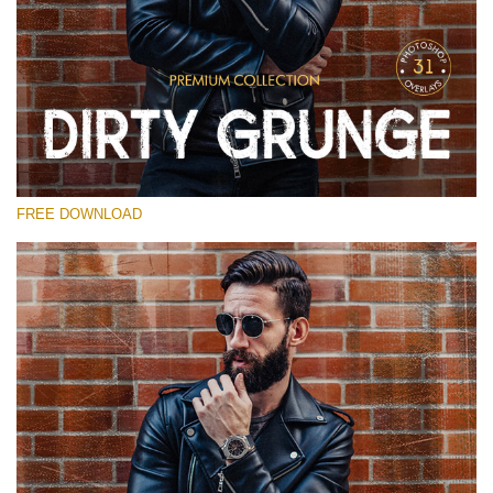
選んでください
Free Photoshop Overlay
Small 800*533px
Dirty Grunge
(31 Overlays)
FREE DOWNLOAD
Large 6000*4000px
Entire Collection
(1783 Overlays)
Large 6000*4000px
無料ダウンロード