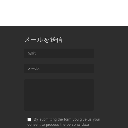
メールを送信
名前
メール
By submitting the form you give us your
consent to process the personal data