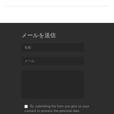
メールを送信
名前
メール
By submitting the form you give us your
consent to process the personal data