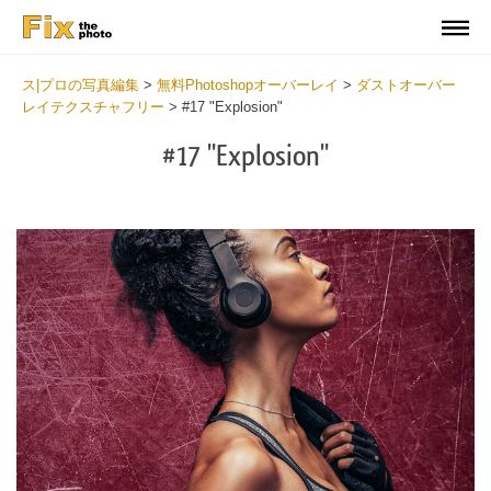
ス|プロの写真編集
>
無料Photoshopオーバーレイ
>
ダストオーバー
レイテクスチャフリー
>
#17 "Explosion"
#17 "Explosion"
Do
Fr
Ov