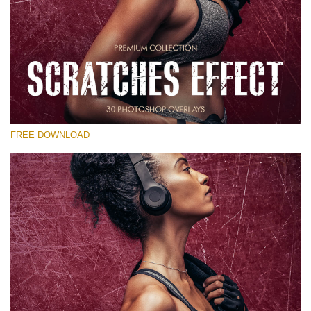
選んでください
Free Photoshop Overlay
Small 800*533px
Scratches Effect
(30 Overlays)
FREE DOWNLOAD
Large 6000*4000px
Entire Collection
(1783 Overlays)
Large 6000*4000px
無料ダウンロード