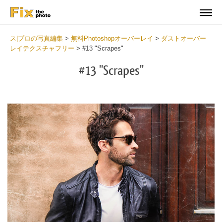
ス|プロの写真編集
>
無料Photoshopオーバーレイ
>
ダストオーバー
レイテクスチャフリー
>
#13 "Scrapes"
#13 "Scrapes"
Do
Fr
Ov