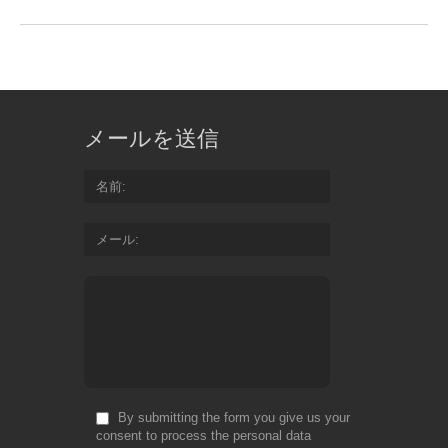
メールを送信
名前
メール
By submitting the form you give us your
consent to process the personal data