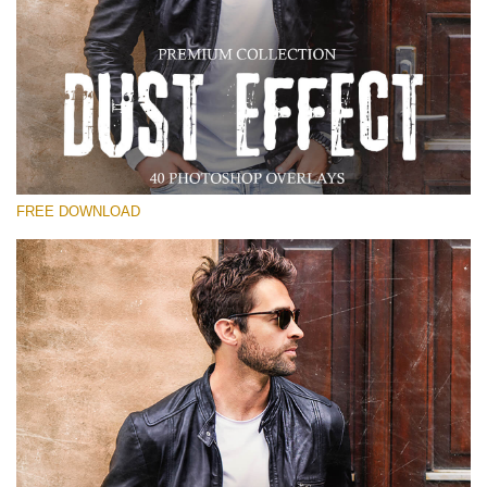
選んでください
Free Photoshop Overlay
Small 800*533px
Dust Effect
(40 Overlays)
FREE DOWNLOAD
Large 6000*4000px
Entire Collection
(1783 Overlays)
Large 6000*4000px
無料ダウンロード