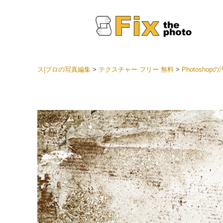
ス|プロの写真編集
>
テクスチャー フリー 無料
>
Photosho
Light
LRプ
ヘッド
ョン全
ベスト
セット
モバイ
ン
結婚式