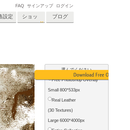
FAQ
サインアップ
ログイン
格設定
ショッ
ブログ
プ
es
Video
プロフェッショナル
LUT
テン
タッチ
不動産写真編集
ビデオオーバーレイ
選んでください
ーカ
Download Free Overlay
Free Photoshop Overlay
Small 800*533px
招待
内容
写真入力アプリケーショ
Real Leather
ン内容
(30 Textures)
Large 6000*4000px