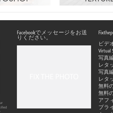
Facebookでメッセージをお送
Fixthe
りください。
ビデ
Virtual 
写真
レタ
写真
レタ
無料の
無料の
アフ
ur
プラ
ified
r