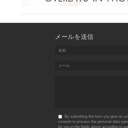
メールを送信
名前
メール
By submitting the form you give us yo
consent to process the personal data spec
by you in the fields above according to ou