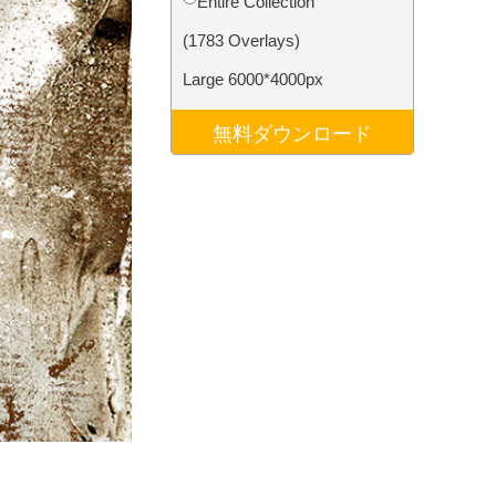
Entire Collection
データ
Video Editing Services
(1783 Overlays)
Large 6000*4000px
無料ダウンロード