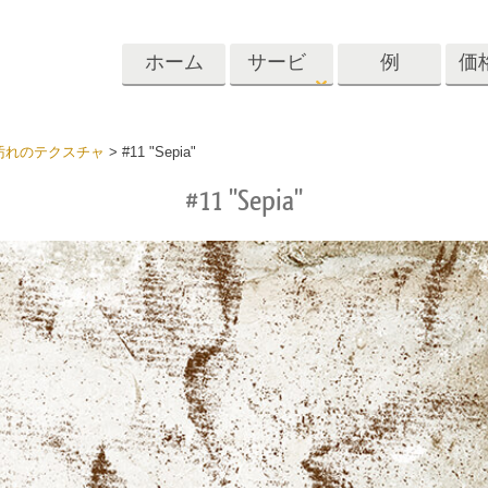
ホーム
サービ
例
価
ス
Lightroom
Photoshop
Templat
pの汚れのテクスチャ
>
#11 "Sepia"
#11 "Sepia"
roomのプリセット
Photoshopアクション
テンプレート
リセットコレクシ
Photoshopブラシ
マーケティング
ショットレタッチ
ボディレタッチ
赤ちゃんの写真レ
体
プレート
サービス
する
Photoshopオーバーレイ
ディールプリ
バレンタインデ
Photoshopテクスチャ
ード
Psアクションコレクシ
ルコレクショ
結婚式招待状
ョン全体
子供の誕生日の
Psはコレクション全体
の写真編集サービ
AIが生成した衣料品モデ
画像操作料理
状
をオーバーレイしま
ス
ル
す