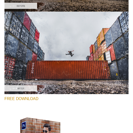
選んでください
Free Photoshop Overlay #4
Small 800*533px
Dirty Grunge
(31 Overlays)
Large 6000*4000px
FREE DOWNLOAD
Light Sparkling
(740 Overlays)
Large 6000*4000px