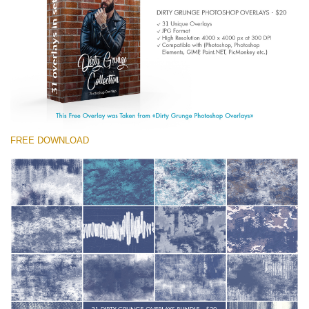
Entire Collection
(1783 Overlays)
Large 6000*4000px
無料ダウンロード
FREE DOWNLOAD