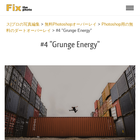
ス|プロの写真編集
>
無料Photoshopオーバーレイ
>
Photoshop用の無
料のダートオーバーレイ
>
#4 "Grunge Energy"
#4 "Grunge Energy"
Do
Fr
Ov