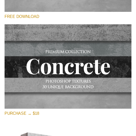
選んでください
FREE DOWNLOAD
Free Photoshop Overlay
Small 800*533px
Concrete Textures
(30 Overlays)
Large 6000*4000px
Entire Collection
(1783 Overlays)
Large 6000*4000px
無料ダウンロード
PURCHASE → $18