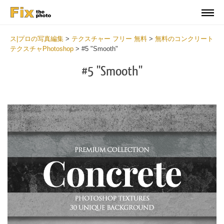
ス|プロの写真編集
>
テクスチャー フリー 無料
>
無料のコンクリート
テクスチャPhotoshop
>
#5 "Smooth"
#5 "Smooth"
Do
Fr
Ov