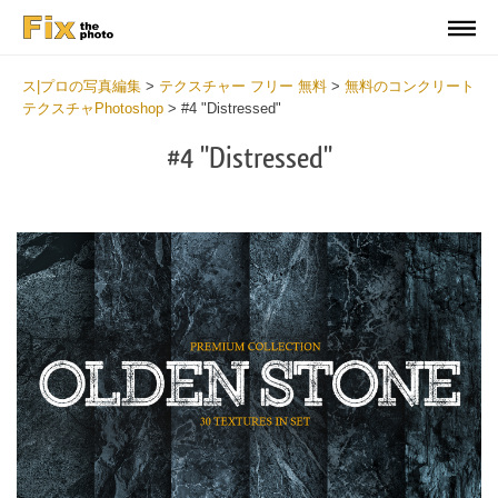
ス|プロの写真編集
>
テクスチャー フリー 無料
>
無料のコンクリート
テクスチャPhotoshop
>
#4 "Distressed"
#4 "Distressed"
Do
Fr
Ov