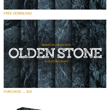
選んでください
FREE DOWNLOAD
Free Photoshop Overlay
Small 800*533px
Olden Stone
(30 Overlays)
Large 6000*4000px
Entire Collection
(1783 Overlays)
Large 6000*4000px
無料ダウンロード
PURCHASE → $19