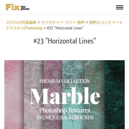
ス|プロの写真編集
>
テクスチャー フリー 無料
>
無料のコンクリート
テクスチャPhotoshop
>
#23 "Horizontal Lines"
#23 "Horizontal Lines"
Do
Fr
Ov