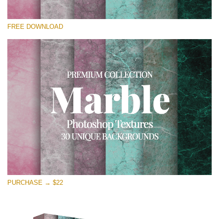
選んでください
FREE DOWNLOAD
Free Photoshop Overlay
Small 800*533px
Real Marble
(30 Textures)
Large 6000*4000px
Entire Collection
(1783 Overlays)
Large 6000*4000px
無料ダウンロード
PURCHASE → $22