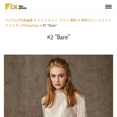
ス|プロの写真編集
>
テクスチャー フリー 無料
>
無料のコンクリート
テクスチャPhotoshop
>
#2 "Bare"
#2 "Bare"
Do
Fr
Ov