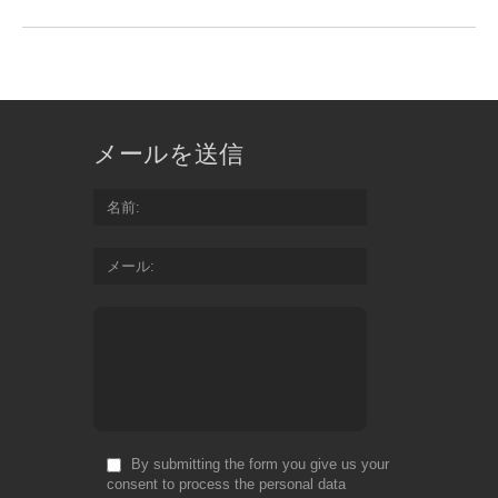
メールを送信
名前
メール
By submitting the form you give us your
consent to process the personal data