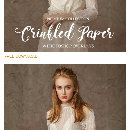
選んでください
Free Photoshop Overlay
Small 800*533px
Сrinkled Paper
(36 Overlays)
FREE DOWNLOAD
Large 6000*4000px
Entire Collection
(1783 Overlays)
Large 6000*4000px
無料ダウンロード