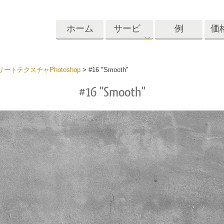
ホーム
サービ
例
価
ス
Lightroom
Photoshop
Templat
ートテクスチャPhotoshop
>
#16 "Smooth"
#16 "Smooth"
roomのプリセット
Photoshopアクション
テンプレート
リセットコレクシ
Photoshopブラシ
マーケティング
ショットレタッチ
ボディレタッチ
赤ちゃんの写真レ
体
プレート
サービス
する
Photoshopオーバーレイ
ディールプリ
バレンタインデ
Photoshopテクスチャ
ード
Psアクションコレクシ
ルコレクショ
結婚式招待状
ョン全体
子供の誕生日の
Psはコレクション全体
の写真編集サービ
AIが生成した衣料品モデ
画像操作料理
状
をオーバーレイしま
ス
ル
す