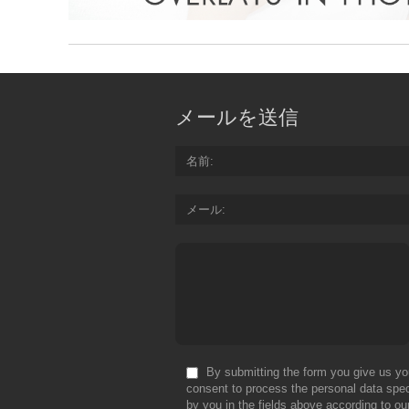
メールを送信
名前
メール
By submitting the form you give us yo
consent to process the personal data spec
by you in the fields above according to ou