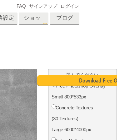
FAQ
サインアップ
ログイン
格設定
ショッ
ブログ
プ
es
Video
プロフェッショナル
LUT
テン
タッチ
不動産写真編集
ビデオオーバーレイ
選んでください
ーカ
Download Free Overlay
Free Photoshop Overlay
Small 800*533px
招待
内容
写真入力アプリケーショ
Concrete Textures
ン内容
(30 Textures)
Large 6000*4000px