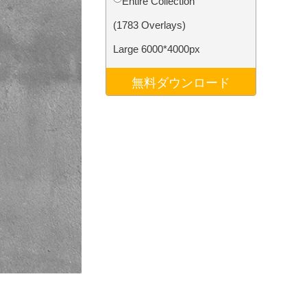
Entire Collection
データ
Video Editing Services
(1783 Overlays)
Large 6000*4000px
無料ダウンロード