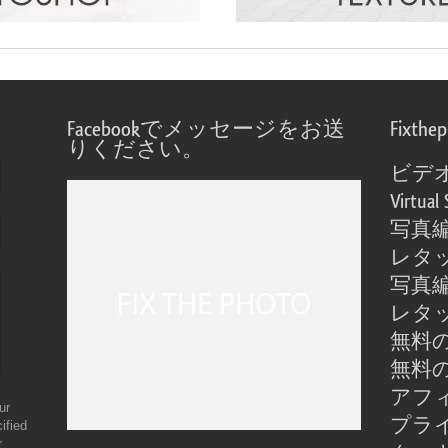
Facebookでメッセージをお送
Fixthe
りください。
ビデ
Virtual 
写真
レタ
写真
レタ
無料の
無料の
アフ
ur
プラ
ified
r