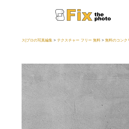
ス|プロの写真編集
>
テクスチャー フリー 無料
>
無料のコンクリ
Light
LRプ
ヘッド
ョン全
ベスト
セット
モバイ
ン
結婚式