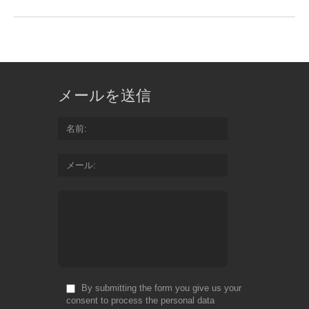
メールを送信
名前
メール
By submitting the form you give us your
consent to process the personal data