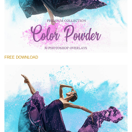
選んでください
Free Powder Overlay #20
Small 800*533px
Color Powder
(30 Overlays)
FREE DOWNLOAD
Large 6000*4000px
4 Seasons (411 Overlays)
Large 6000*4000px
Entire Collection
(1783 Overlays)
Large 6000*4000px
無料ダウンロード