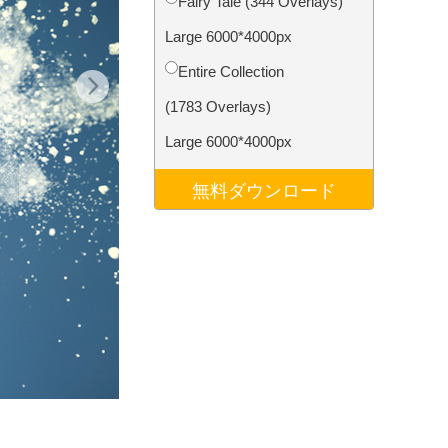
Fairy Tale (344 Overlays)
データ
Video Editing Services
Large 6000*4000px
Entire Collection
(1783 Overlays)
Large 6000*4000px
無料ダウンロード