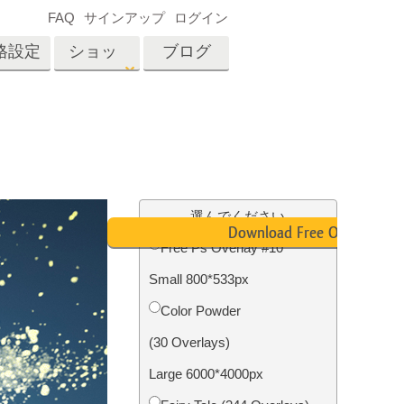
FAQ
サインアップ
ログイン
格設定
ショッ
ブログ
プ
es
Video
プロフェッショナル
LUT
テン
タッチ
不動産写真編集
ビデオオーバーレイ
選んでください
ーカ
Download Free Overlay
Free Ps Overlay #10
Small 800*533px
招待
内容
写真入力アプリケーショ
Color Powder
ン内容
(30 Overlays)
Large 6000*4000px