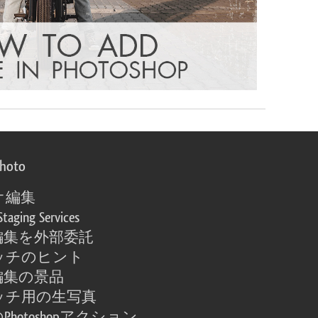
photo
オ編集
Staging Services
編集を外部委託
ッチのヒント
編集の景品
ッチ用の生写真
Photoshopアクション