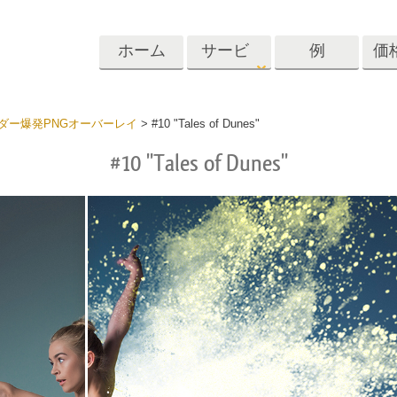
ホーム
サービ
例
価
ス
Lightroom
Photoshop
Templat
ダー爆発PNGオーバーレイ
>
#10 "Tales of Dunes"
#10 "Tales of Dunes"
roomのプリセット
Photoshopアクション
テンプレート
リセットコレクシ
Photoshopブラシ
マーケティング
ショットレタッチ
ボディレタッチ
赤ちゃんの写真レ
体
プレート
サービス
する
Photoshopオーバーレイ
ディールプリ
バレンタインデ
Photoshopテクスチャ
ード
Psアクションコレクシ
ルコレクショ
結婚式招待状
ョン全体
子供の誕生日の
Psはコレクション全体
の写真編集サービ
AIが生成した衣料品モデ
画像操作料理
状
をオーバーレイしま
ス
ル
す