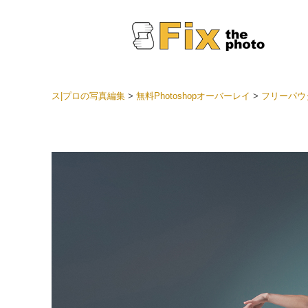
ス|プロの写真編集
>
無料Photoshopオーバーレイ
>
フリーパウ
Light
LRプ
ヘッド
ョン全
ベスト
セット
モバイ
ン
結婚式