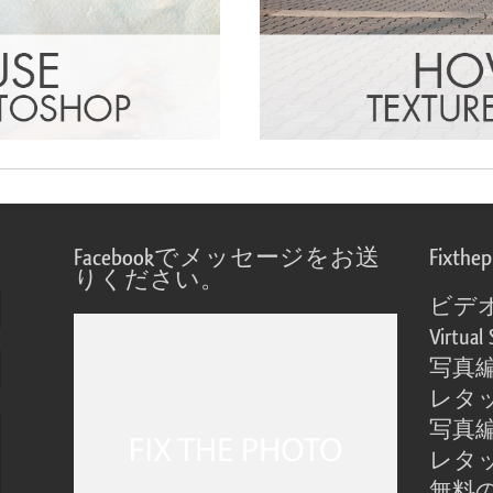
Facebookでメッセージをお送
Fixthe
りください。
ビデ
Virtual 
写真
レタ
写真
レタ
無料の