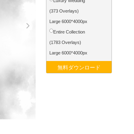
Luxury Wedding
データ
Video Editing Services
(373 Overlays)
Large 6000*4000px
Entire Collection
(1783 Overlays)
Large 6000*4000px
無料ダウンロード