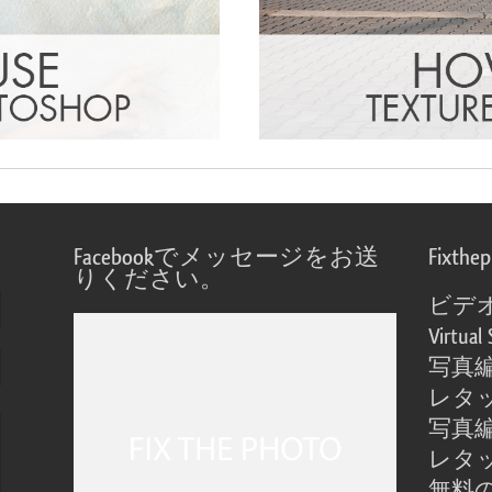
Facebookでメッセージをお送
Fixthe
りください。
ビデ
Virtual 
写真
レタ
写真
レタ
無料の