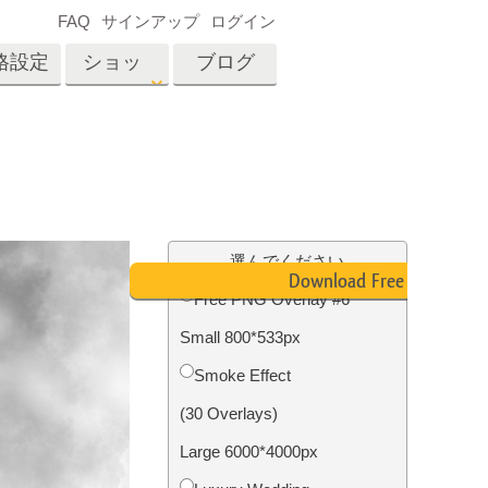
FAQ
サインアップ
ログイン
格設定
ショッ
ブログ
プ
es
Video
プロフェッショナル
LUT
テン
タッチ
不動産写真編集
ビデオオーバーレイ
選んでください
ーカ
Download Free PNG
Free PNG Overlay #6
Small 800*533px
招待
内容
写真入力アプリケーショ
Smoke Effect
ン内容
(30 Overlays)
Large 6000*4000px