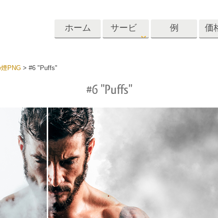
ホーム
サービ
例
価
ス
Lightroom
Photoshop
Templat
煙PNG
>
#6 "Puffs"
#6 "Puffs"
roomのプリセット
Photoshopアクション
テンプレート
リセットコレクシ
Photoshopブラシ
マーケティング
ショットレタッチ
ボディレタッチ
赤ちゃんの写真レ
体
プレート
サービス
する
Photoshopオーバーレイ
ディールプリ
バレンタインデ
Photoshopテクスチャ
ード
Psアクションコレクシ
ルコレクショ
結婚式招待状
ョン全体
子供の誕生日の
Psはコレクション全体
の写真編集サービ
AIが生成した衣料品モデ
画像操作料理
状
をオーバーレイしま
ス
ル
す