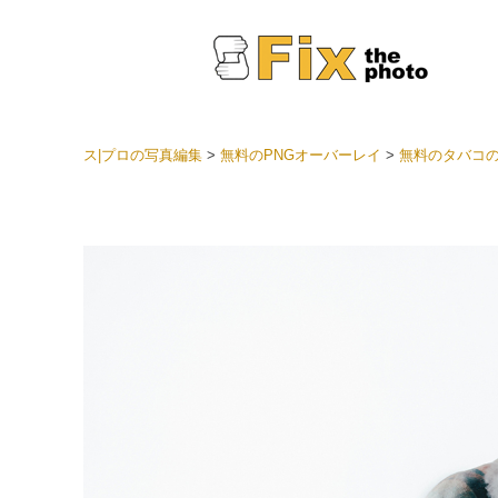
ス|プロの写真編集
>
無料のPNGオーバーレイ
>
無料のタバコの
Light
LRプ
ヘッド
ョン全
ベスト
セット
モバイ
ン
結婚式