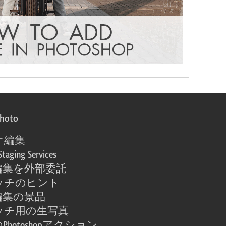
photo
オ編集
Staging Services
編集を外部委託
ッチのヒント
編集の景品
ッチ用の生写真
Photoshopアクション