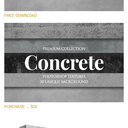
選んでください
FREE DOWNLOAD
Free Photoshop Overlay
Small 800*533px
Concrete Textures
(30 Overlays)
Large 6000*4000px
Entire Collection
(1783 Overlays)
Large 6000*4000px
無料ダウンロード
PURCHASE → $18