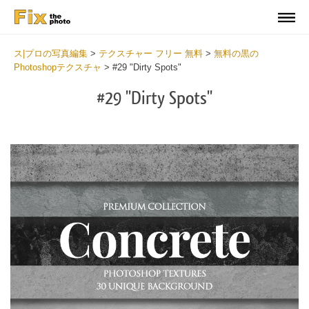
ス|プロの写真編集
>
テクスチャー フリー 無料
>
無料の黒の
Photoshopテクスチャ
>
#29 "Dirty Spots"
#29 "Dirty Spots"
Do
Fr
Ov