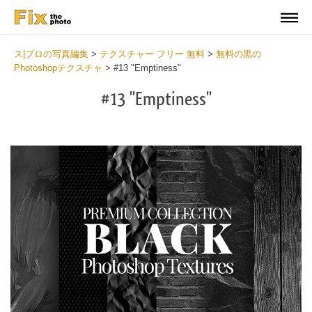
ス|プロの写真編集
>
テクスチャー フリー 無料
>
無料の黒の
Photoshopテクスチャ
>
#13 "Emptiness"
#13 "Emptiness"
Do
Fr
Ov