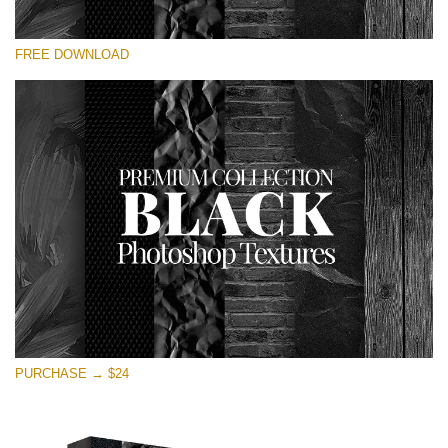
選んでください
FREE DOWNLOAD
Free Photoshop Overlay
Small 800*533px
Black Textures
(30 Textures)
Large 6000*4000px
Entire Collection
(1783 Overlays)
Large 6000*4000px
無料ダウンロード
PURCHASE → $24