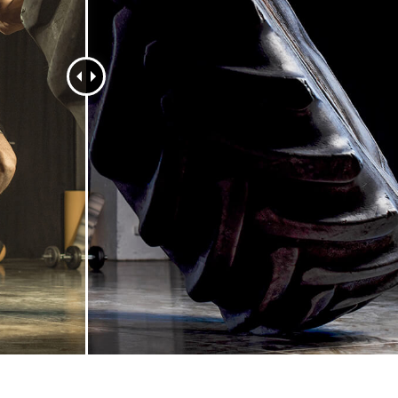
ritocco del prodotto
Servizi di ritocco gioielli
Dati di Addestrament