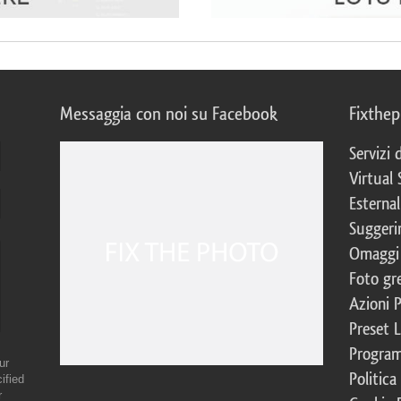
Messaggia con noi su Facebook
Fixthe
Servizi
Virtual 
Esternal
Suggerim
Omaggi 
Foto gre
Azioni 
Preset 
Program
ur
Politica
ified
r