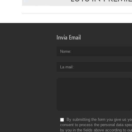
Invia Email
Nome
La mail
By submitting the form you give us yo
consent to process the personal data spec
by you in the fields above according to ou