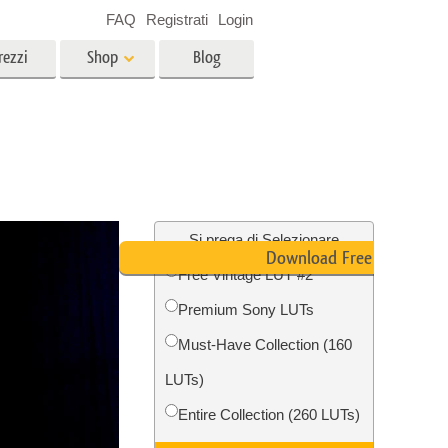
FAQ
Registrati
Login
rezzi
Shop
Blog
es
Video
LUT professionali
Sovrapposizioni video
r bambini
Servizi di fotoritocco immobiliare
no
Si prega di Selezionare
Download Free LUT
Free Vintage LUT #2
per
Premium Sony LUTs
e delle
Servizi Foto Restauro
Must-Have Collection (160
LUTs)
Entire Collection (260 LUTs)