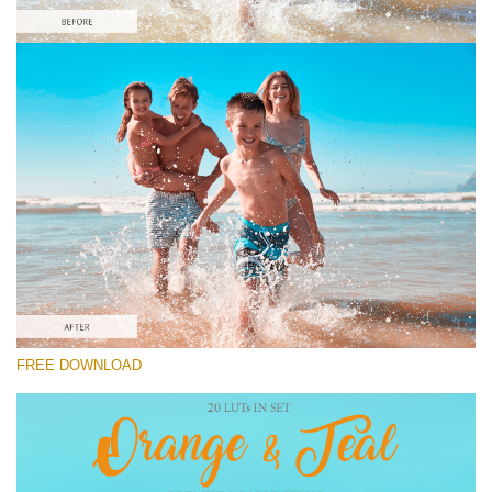
Si prega di Selezionare
Free Orange&Teal LUT #9
Orange and Teal LUTs
Cinema Look Collection (80 LUTs)
Entire Collection (260 LUTs)
Download Gratuito
FREE DOWNLOAD