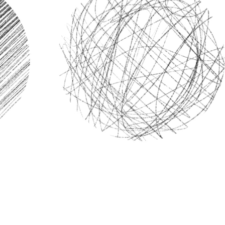
ritocco del prodotto
Servizi di ritocco gioielli
Dati di Addestrament