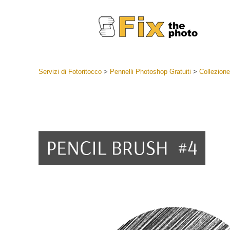
Servizi di Fotoritocco
>
Pennelli Photoshop Gratuiti
>
Collezione
Lightroom
Lightroom
Servizi d
Collezioni
Migliori 
Deal
Collezion
Servizi 