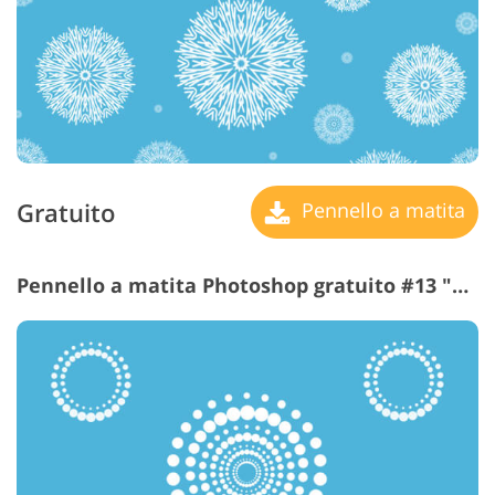
Gratuito
Pennello a matita
Pennello a matita Photoshop gratuito #13 "Circus Lights"