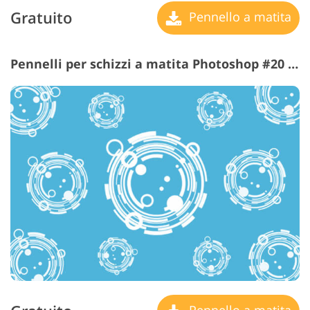
Gratuito
Pennello a matita
Pennelli per schizzi a matita Photoshop #20 "Time Machine"
Pennello a matita