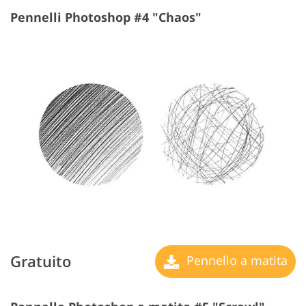
Pennelli Photoshop #4 "Chaos"
Gratuito
Pennello a matita