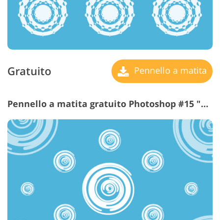
Gratuito
Pennello a matita
Pennello a matita gratuito Photoshop #15 "Harmony"