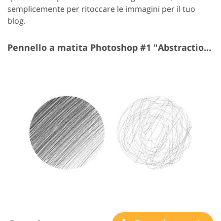
semplicemente per ritoccare le immagini per il tuo
blog.
Pennello a matita Photoshop #1 "Abstraction"