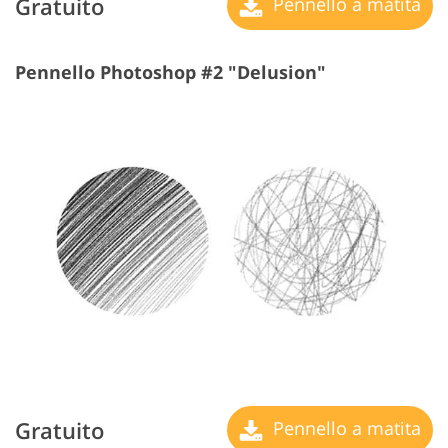
Gratuito
Pennello a matita
Pennello Photoshop #2 "Delusion"
Gratuito
Pennello a matita