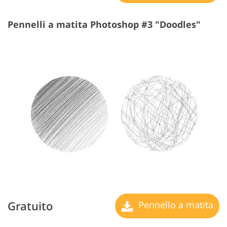
Pennelli a matita Photoshop #3 "Doodles"
Gratuito
Pennello a matita