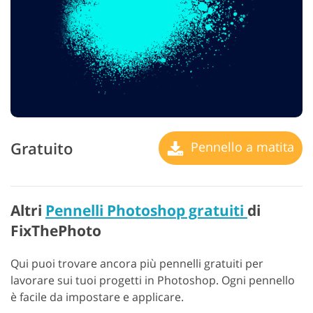
Gratuito
Pennello a matita
Altri
Pennelli Photoshop gratuiti
di
FixThePhoto
Qui puoi trovare ancora più pennelli gratuiti per
lavorare sui tuoi progetti in Photoshop. Ogni pennello
è facile da impostare e applicare.