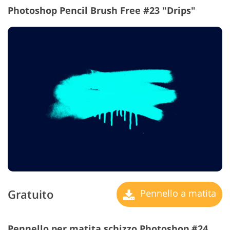
Photoshop Pencil Brush Free #23 "Drips"
Gratuito
Pennello a matita
Pennello per matita schizzo Photoshop #24 "Leakage"