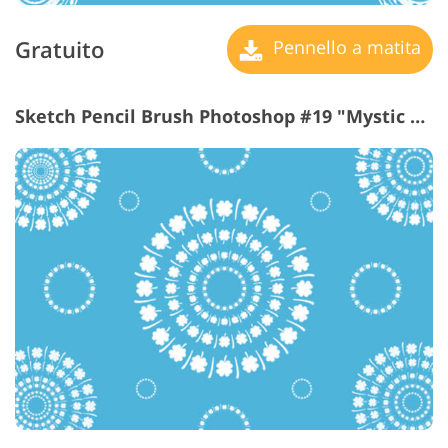
Gratuito
Pennello a matita
Sketch Pencil Brush Photoshop #19 "Mystic Mandala"