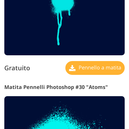
Gratuito
Pennello a matita
Matita Pennelli Photoshop #30 "Atoms"