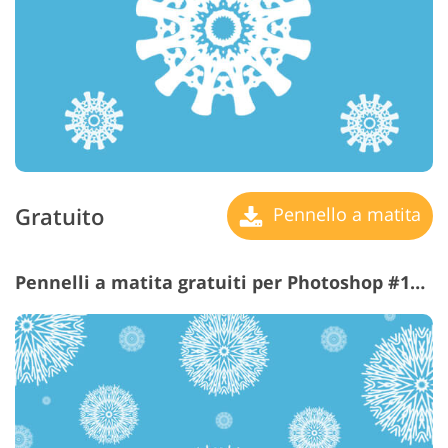
Gratuito
Pennello a matita
Pennelli a matita gratuiti per Photoshop #12 "Snowflakes"