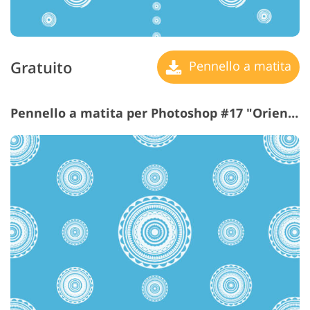
Gratuito
Pennello a matita
Pennello a matita per Photoshop #17 "Oriental Patterns"