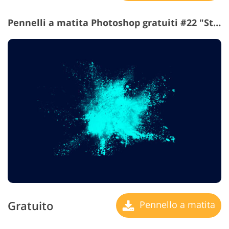
Pennelli a matita Photoshop gratuiti #22 "Star"
Gratuito
Pennello a matita