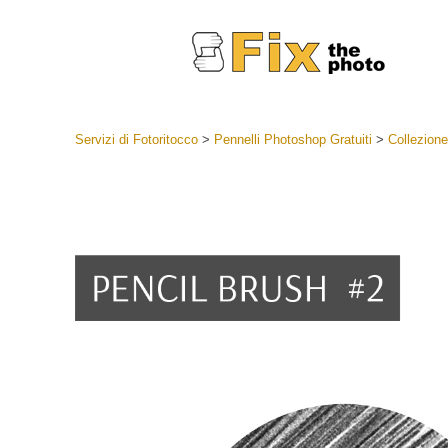
Servizi di Fotoritocco
>
Pennelli Photoshop Gratuiti
>
Collezione
Lightroom
Lightroom
Servizi d
Collezioni
Migliori 
Deal
Collezion
Servizi 