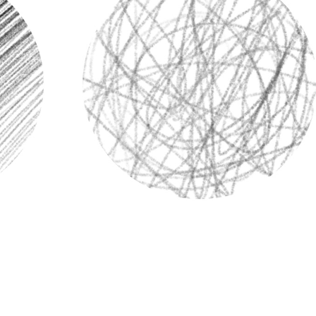
ritocco del prodotto
Servizi di ritocco gioielli
Dati di Addestrament