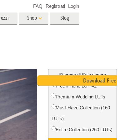
FAQ
Registrati
Login
rezzi
Shop
Blog
es
Video
LUT professionali
Sovrapposizioni video
r bambini
Servizi di fotoritocco immobiliare
no
Si prega di Selezionare
Download Free LUT
Free iPhone LUT #2
per
Premium Wedding LUTs
e delle
Servizi Foto Restauro
Must-Have Collection (160
LUTs)
Entire Collection (260 LUTs)