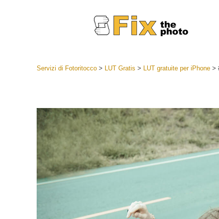
Servizi di Fotoritocco
>
LUT Gratis
>
LUT gratuite per iPhone
>
Lightroom
Lightroom
Servizi d
Collezioni
Migliori 
Deal
Collezion
Servizi 