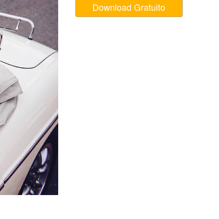
Download Gratuito
o AI
Video Editing Services