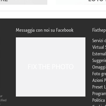
Messaggia con noi su Facebook
Fixthe
Servizi
Virtual 
Esternal
Suggerim
Omaggi 
Foto gre
Azioni 
Preset 
Program
ur
Politica
ified
r