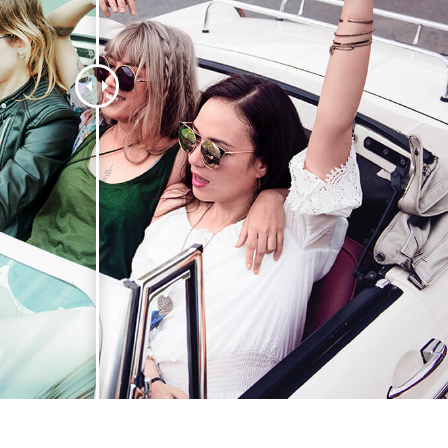
ritocco del prodotto
Servizi di ritocco gioielli
Dati di Addestrament