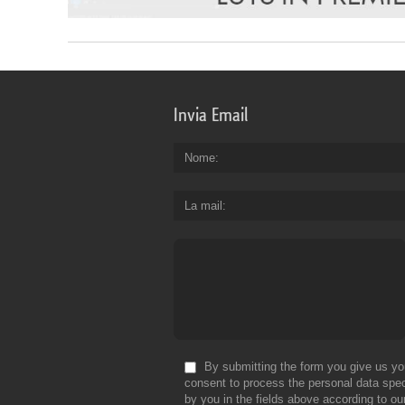
Invia Email
Nome
La mail
By submitting the form you give us yo
consent to process the personal data spec
by you in the fields above according to ou