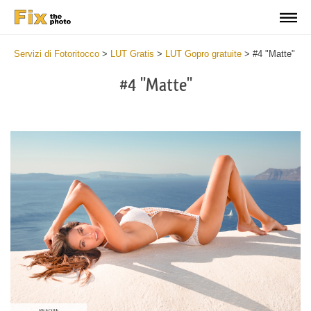
Servizi di Fotoritocco
>
LUT Gratis
>
LUT Gopro gratuite
>
#4 "Matte"
#4 "Matte"
Do
Fr
LU