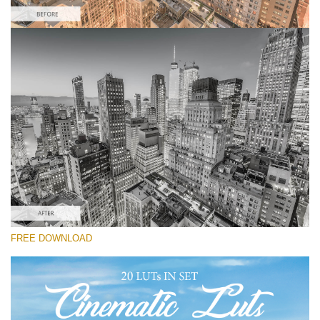
Si prega di Selezionare
Free Drone LUT #8
Premium Cinematic LUTs
Must-Have Collection (160 LUTs)
Entire Collection (260 LUTs)
Download Gratuito
FREE DOWNLOAD