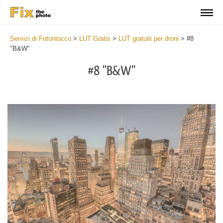
Servizi di Fotoritocco
>
LUT Gratis
>
LUT gratuiti per droni
>
#8
"B&W"
#8 "B&W"
Do
Fr
LU