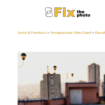
Servizi di Fotoritocco
>
Sovrapposizione Video Gratuit
>
Raccolt
Lightroom
Lightroom
Servizi d
Collezioni
Migliori 
Deal
Collezion
Servizi 