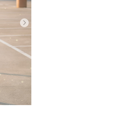
o AI
Video Editing Services