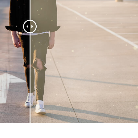
ritocco del prodotto
Servizi di ritocco gioielli
Dati di Addestrament