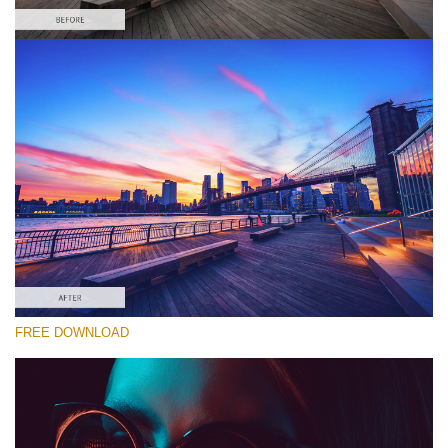
Si prega di Selezionare
Free Cities Skyline LUT #4
Premium Canon LUTs
Must-Have Collection (160 LUTs)
Entire Collection (260 LUTs)
Download Gratuito
FREE DOWNLOAD