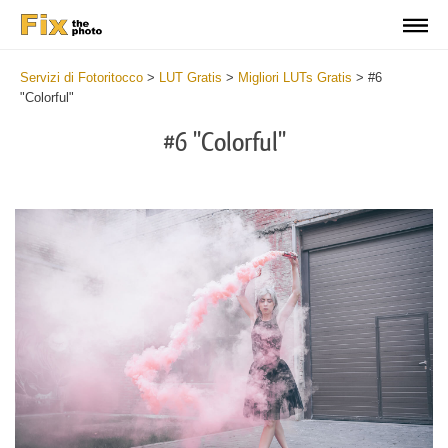
Servizi di Fotoritocco
>
LUT Gratis
>
Migliori LUTs Gratis
>
#6
"Colorful"
#6 "Colorful"
Do
Fr
LU