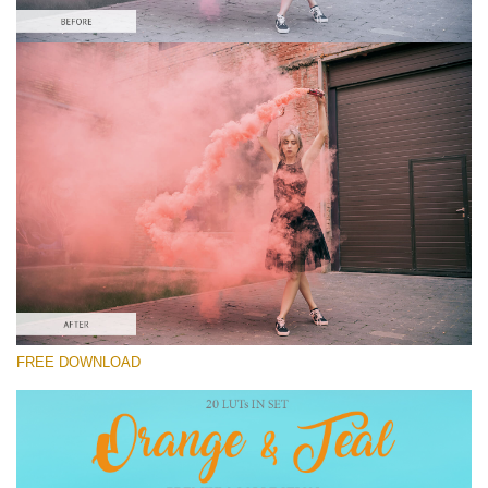
Si prega di Selezionare
Best Free LUT #6
Premium Orange and Teal LUTs
Must-Have Collection (160 LUTs)
Entire Collection (260 LUTs)
Download Gratuito
FREE DOWNLOAD